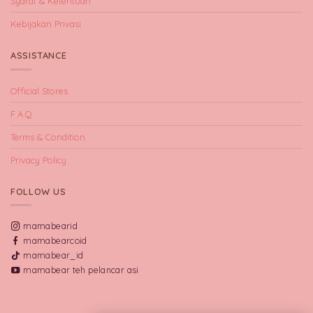
Syarat & Ketentuan
Kebijakan Privasi
ASSISTANCE
Official Stores
F.A.Q
Terms & Condition
Privacy Policy
FOLLOW US
mamabearid
mamabearcoid
mamabear_id
mamabear teh pelancar asi