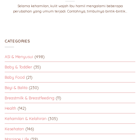
Selama kehamilan, kulit wajah Ibu hamil mengalami beberapa
perubahan yang umum terjadi. Contohnya, timbulnya bintik-bintik...
CATEGORIES
ASI & Menyusui
(498)
Baby & Toddler
(35)
Baby Food
(21)
Bayi & Balita
(230)
Breastmilk & Breastfeeding
(11)
Health
(142)
Kehamilan & Kelahiran
(305)
Kesehatan
(146)
Marriage Life
(39)