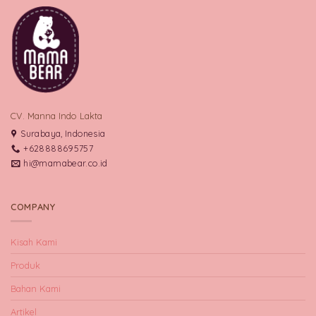
CV. Manna Indo Lakta
Surabaya, Indonesia
+628888695757
hi@mamabear.co.id
COMPANY
Kisah Kami
Produk
Bahan Kami
Artikel