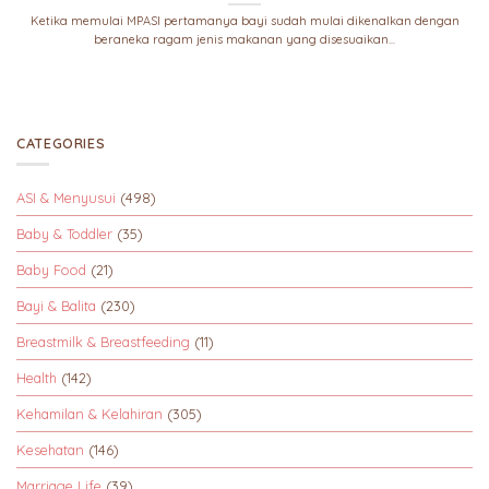
Ketika memulai MPASI pertamanya bayi sudah mulai dikenalkan dengan
beraneka ragam jenis makanan yang disesuaikan...
CATEGORIES
ASI & Menyusui
(498)
Baby & Toddler
(35)
Baby Food
(21)
Bayi & Balita
(230)
Breastmilk & Breastfeeding
(11)
Health
(142)
Kehamilan & Kelahiran
(305)
Kesehatan
(146)
Marriage Life
(39)