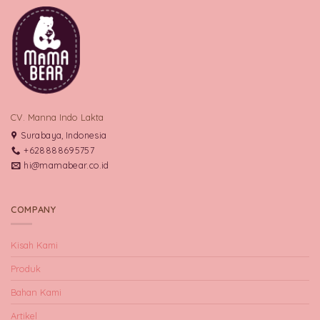
CV. Manna Indo Lakta
Surabaya, Indonesia
+628888695757
hi@mamabear.co.id
COMPANY
Kisah Kami
Produk
Bahan Kami
Artikel