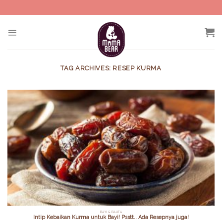
Skip
to
content
TAG ARCHIVES:
RESEP KURMA
BAYI & BALITA
Intip Kebaikan Kurma untuk Bayi! Psstt.. Ada Resepnya juga!