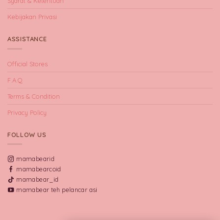
Syarat & Ketentuan
Kebijakan Privasi
ASSISTANCE
Official Stores
F.A.Q
Terms & Condition
Privacy Policy
FOLLOW US
mamabearid
mamabearcoid
mamabear_id
mamabear teh pelancar asi