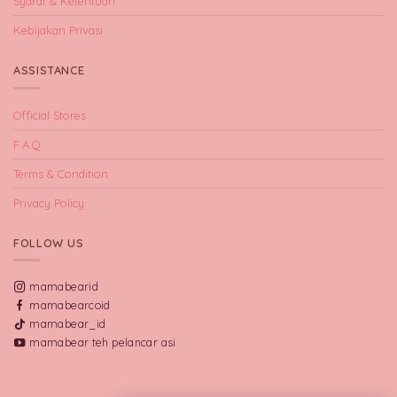
Syarat & Ketentuan
Kebijakan Privasi
ASSISTANCE
Official Stores
F.A.Q
Terms & Condition
Privacy Policy
FOLLOW US
mamabearid
mamabearcoid
mamabear_id
mamabear teh pelancar asi