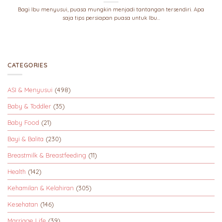
Bagi Ibu menyusui, puasa mungkin menjadi tantangan tersendiri. Apa
saja tips persiapan puasa untuk Ibu...
CATEGORIES
ASI & Menyusui
(498)
Baby & Toddler
(35)
Baby Food
(21)
Bayi & Balita
(230)
Breastmilk & Breastfeeding
(11)
Health
(142)
Kehamilan & Kelahiran
(305)
Kesehatan
(146)
Marriage Life
(39)