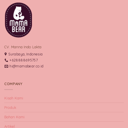
CV. Manna Indo Lakta
Surabaya, Indonesia
+628888695757
hi@mamabear.co.id
COMPANY
Kisah Kami
Produk
Bahan Kami
Artikel