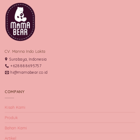
CV. Manna Indo Lakta
Surabaya, Indonesia
+628888695757
hi@mamabear.co.id
COMPANY
Kisah Kami
Produk
Bahan Kami
Artikel