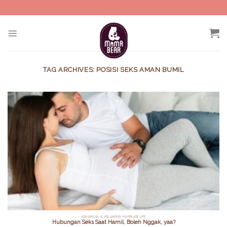
Skip
to
content
TAG ARCHIVES:
POSISI SEKS AMAN BUMIL
KEHAMILAN & KELAHIRAN MARRIAGE LIFE
Hubungan Seks Saat Hamil, Boleh Nggak, yaa?