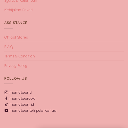
Syarat & Ketentuan
Kebijakan Privasi
ASSISTANCE
Official Stores
F.A.Q
Terms & Condition
Privacy Policy
FOLLOW US
mamabearid
mamabearcoid
mamabear_id
mamabear teh pelancar asi