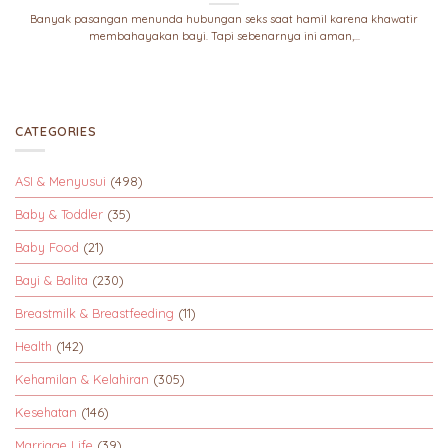
Banyak pasangan menunda hubungan seks saat hamil karena khawatir
membahayakan bayi. Tapi sebenarnya ini aman,...
CATEGORIES
ASI & Menyusui
(498)
Baby & Toddler
(35)
Baby Food
(21)
Bayi & Balita
(230)
Breastmilk & Breastfeeding
(11)
Health
(142)
Kehamilan & Kelahiran
(305)
Kesehatan
(146)
Marriage Life
(39)