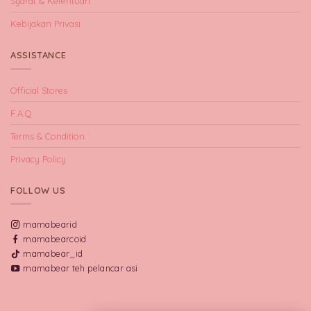
Syarat & Ketentuan
Kebijakan Privasi
ASSISTANCE
Official Stores
F.A.Q
Terms & Condition
Privacy Policy
FOLLOW US
mamabearid
mamabearcoid
mamabear_id
mamabear teh pelancar asi