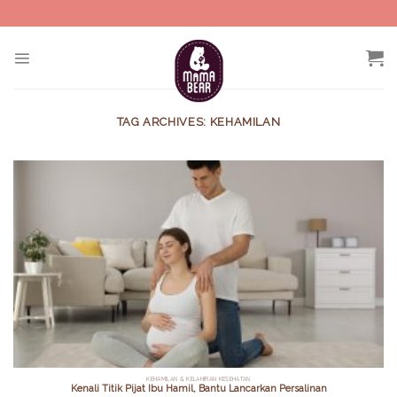
Skip
to
content
TAG ARCHIVES:
KEHAMILAN
KEHAMILAN & KELAHIRAN KESEHATAN
Kenali Titik Pijat Ibu Hamil, Bantu Lancarkan Persalinan