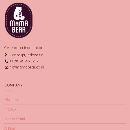
CV. Manna Indo Lakta
Surabaya, Indonesia
+628888695757
hi@mamabear.co.id
COMPANY
Kisah Kami
Produk
Bahan Kami
Artikel