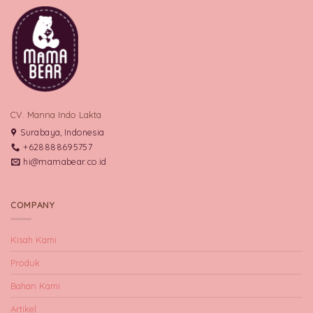
CV. Manna Indo Lakta
Surabaya, Indonesia
+628888695757
hi@mamabear.co.id
COMPANY
Kisah Kami
Produk
Bahan Kami
Artikel