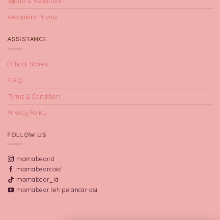
Syarat & Ketentuan
Kebijakan Privasi
ASSISTANCE
Official Stores
F.A.Q
Terms & Condition
Privacy Policy
FOLLOW US
mamabearid
mamabearcoid
mamabear_id
mamabear teh pelancar asi