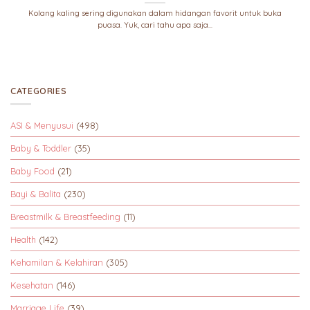
Kolang kaling sering digunakan dalam hidangan favorit untuk buka
puasa. Yuk, cari tahu apa saja...
CATEGORIES
ASI & Menyusui
(498)
Baby & Toddler
(35)
Baby Food
(21)
Bayi & Balita
(230)
Breastmilk & Breastfeeding
(11)
Health
(142)
Kehamilan & Kelahiran
(305)
Kesehatan
(146)
Marriage Life
(39)