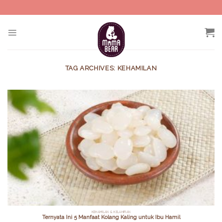
Skip
to
content
TAG ARCHIVES:
KEHAMILAN
KEHAMILAN & KELAHIRAN
Ternyata Ini 5 Manfaat Kolang Kaling untuk Ibu Hamil