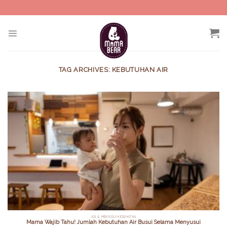
Skip
to
content
TAG ARCHIVES:
KEBUTUHAN AIR
ASI & MENYUSUI KESEHATAN
Mama Wajib Tahu! Jumlah Kebutuhan Air Busui Selama Menyusui