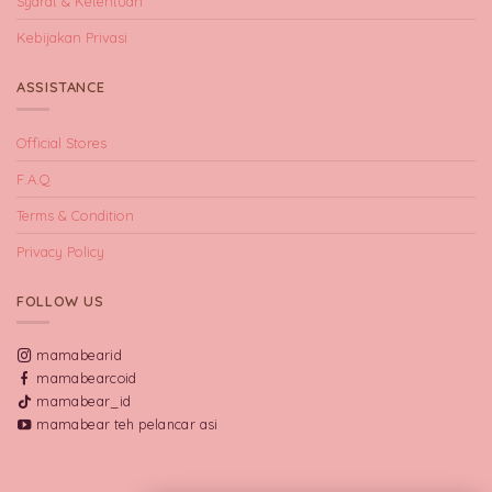
Syarat & Ketentuan
Kebijakan Privasi
ASSISTANCE
Official Stores
F.A.Q
Terms & Condition
Privacy Policy
FOLLOW US
mamabearid
mamabearcoid
mamabear_id
mamabear teh pelancar asi