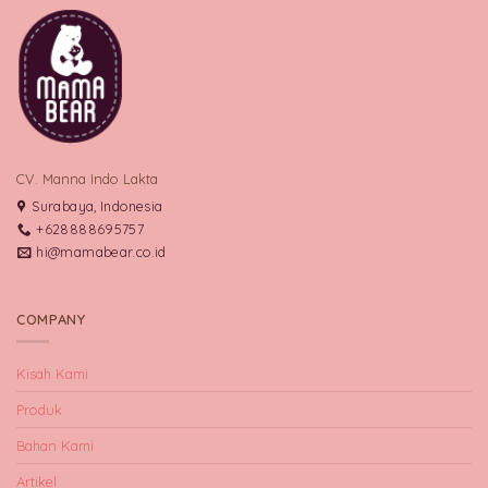
CV. Manna Indo Lakta
Surabaya, Indonesia
+628888695757
hi@mamabear.co.id
COMPANY
Kisah Kami
Produk
Bahan Kami
Artikel