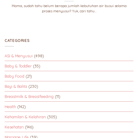
Mama, sudah tahu belum berapa jumlah kebutuhan air busui selama
proses menyusui? Yuk, cari tahu...
CATEGORIES
ASI & Menyusui
(498)
Baby & Toddler
(35)
Baby Food
(21)
Bayi & Balita
(230)
Breastmilk & Breastfeeding
(11)
Health
(142)
Kehamilan & Kelahiran
(305)
Kesehatan
(146)
Marriage Life
(39)