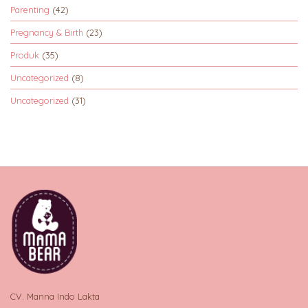
Parenting
(42)
Pregnancy & Birth
(23)
Produk
(35)
Uncategorized
(8)
Uncategorized
(31)
CV. Manna Indo Lakta