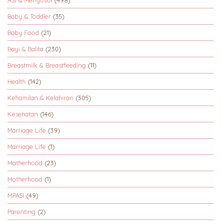
ASI & Menyusui
(498)
Baby & Toddler
(35)
Baby Food
(21)
Bayi & Balita
(230)
Breastmilk & Breastfeeding
(11)
Health
(142)
Kehamilan & Kelahiran
(305)
Kesehatan
(146)
Marriage Life
(39)
Marriage Life
(1)
Motherhood
(23)
Motherhood
(1)
MPASI
(49)
Parenting
(2)