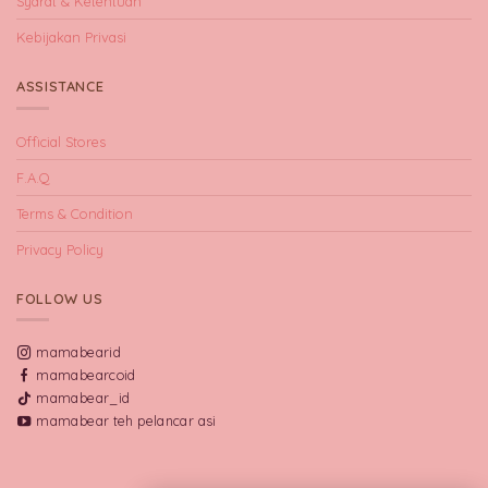
Syarat & Ketentuan
Kebijakan Privasi
ASSISTANCE
Official Stores
F.A.Q
Terms & Condition
Privacy Policy
FOLLOW US
mamabearid
mamabearcoid
mamabear_id
mamabear teh pelancar asi