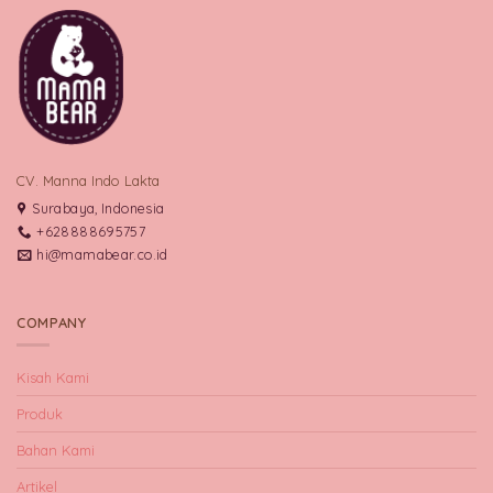
CV. Manna Indo Lakta
Surabaya, Indonesia
+628888695757
hi@mamabear.co.id
COMPANY
Kisah Kami
Produk
Bahan Kami
Artikel