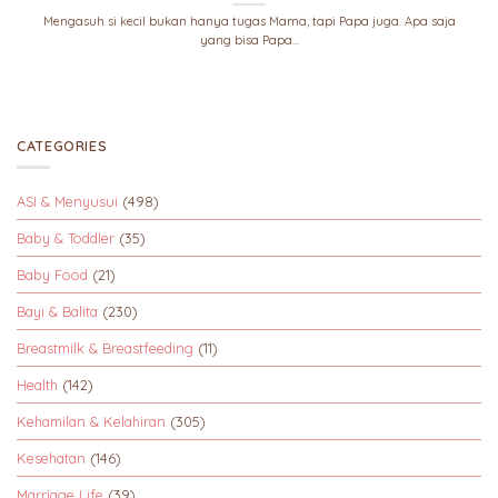
Mengasuh si kecil bukan hanya tugas Mama, tapi Papa juga. Apa saja
yang bisa Papa...
CATEGORIES
ASI & Menyusui
(498)
Baby & Toddler
(35)
Baby Food
(21)
Bayi & Balita
(230)
Breastmilk & Breastfeeding
(11)
Health
(142)
Kehamilan & Kelahiran
(305)
Kesehatan
(146)
Marriage Life
(39)