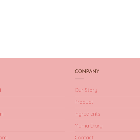
Y
COMPANY
i
Our Story
Product
mi
Ingredients
Mama Diary
ami
Contact