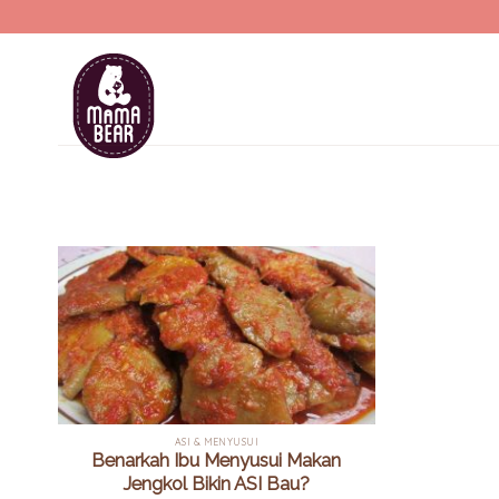
Skip
to
content
ASI & MENYUSUI
Benarkah Ibu Menyusui Makan
Jengkol Bikin ASI Bau?