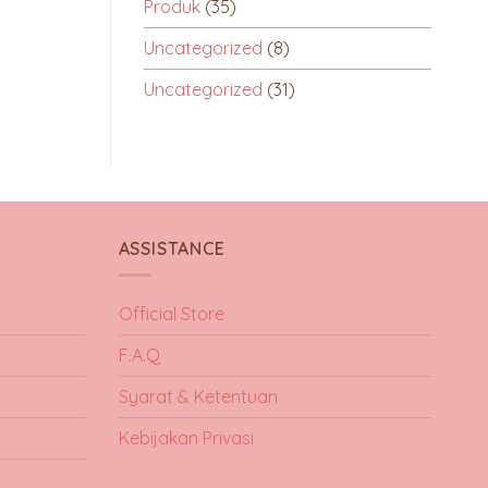
Produk
(35)
Uncategorized
(8)
Uncategorized
(31)
ASSISTANCE
Official Store
F.A.Q
Syarat & Ketentuan
Kebijakan Privasi