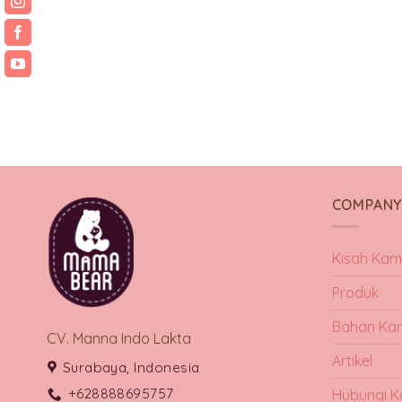
COMPAN
Kisah Kam
Produk
Bahan Ka
CV. Manna Indo Lakta
Artikel
Surabaya, Indonesia
+628888695757
Hubungi K