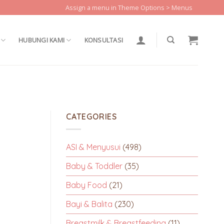
Assign a menu in Theme Options > Menus
HUBUNGI KAMI
KONSULTASI
CATEGORIES
ASI & Menyusui
(498)
Baby & Toddler
(35)
Baby Food
(21)
Bayi & Balita
(230)
Breastmilk & Breastfeeding
(11)