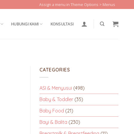
Assign a menu in Theme Options > Menus
HUBUNGI KAMI
KONSULTASI
CATEGORIES
ASI & Menyusui
(498)
Baby & Toddler
(35)
Baby Food
(21)
Bayi & Balita
(230)
Breastmilk & Breastfeeding
(11)