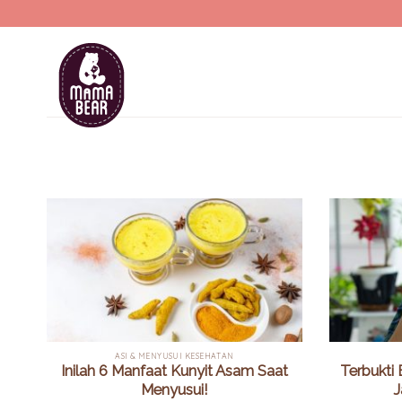
Skip
to
content
ASI & MENYUSUI KESEHATAN
Inilah 6 Manfaat Kunyit Asam Saat
Terbukti 
Menyusui!
J