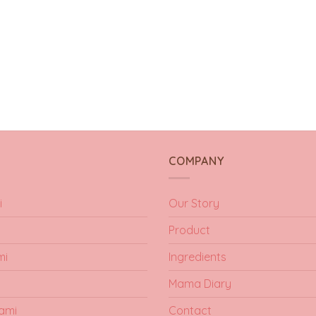
Y
COMPANY
i
Our Story
Product
mi
Ingredients
Mama Diary
ami
Contact