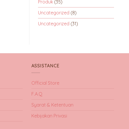
Produk
(35)
Uncategorized
(8)
Uncategorized
(31)
ASSISTANCE
Official Store
F.A.Q
Syarat & Ketentuan
Kebijakan Privasi