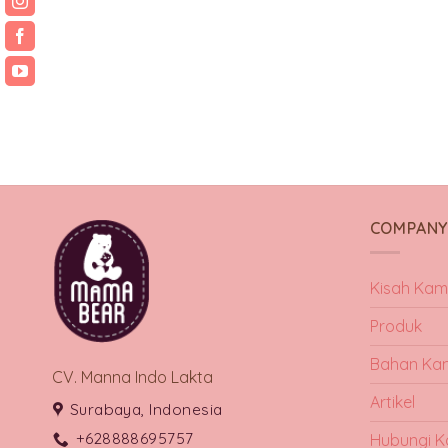
COMPAN
Kisah Kam
Produk
Bahan Ka
CV. Manna Indo Lakta
Artikel
Surabaya, Indonesia
+628888695757
Hubungi K