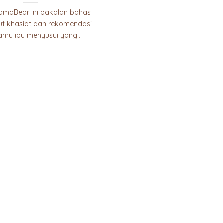
MamaBear ini bakalan bahas
jut khasiat dan rekomendasi
jamu ibu menyusui yang...