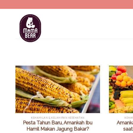
Skip
to
content
KEHAMILAN & KELAHIRAN KESEHATAN
KEHA
Pesta Tahun Baru, Amankah Ibu
Amanka
Hamil Makan Jagung Bakar?
saat