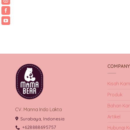
COMPAN
Kisah Kam
Produk
Bahan Ka
CV. Manna Indo Lakta
Artikel
Surabaya, Indonesia
+628888695757
Hubungi K