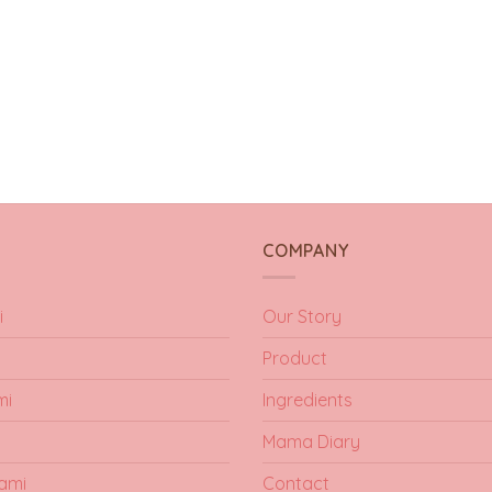
Y
COMPANY
i
Our Story
Product
mi
Ingredients
Mama Diary
ami
Contact