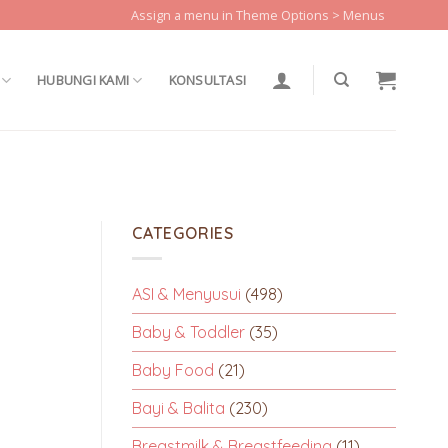
Assign a menu in Theme Options > Menus
HUBUNGI KAMI
KONSULTASI
CATEGORIES
ASI & Menyusui
(498)
Baby & Toddler
(35)
Baby Food
(21)
Bayi & Balita
(230)
Breastmilk & Breastfeeding
(11)