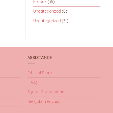
Produk
(35)
Uncategorized
(8)
Uncategorized
(31)
ASSISTANCE
Official Store
F.A.Q
Syarat & Ketentuan
Kebijakan Privasi