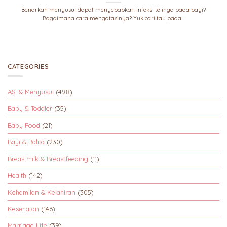
Benarkah menyusui dapat menyebabkan infeksi telinga pada bayi?
Bagaimana cara mengatasinya? Yuk cari tau pada...
CATEGORIES
ASI & Menyusui
(498)
Baby & Toddler
(35)
Baby Food
(21)
Bayi & Balita
(230)
Breastmilk & Breastfeeding
(11)
Health
(142)
Kehamilan & Kelahiran
(305)
Kesehatan
(146)
Marriage Life
(39)