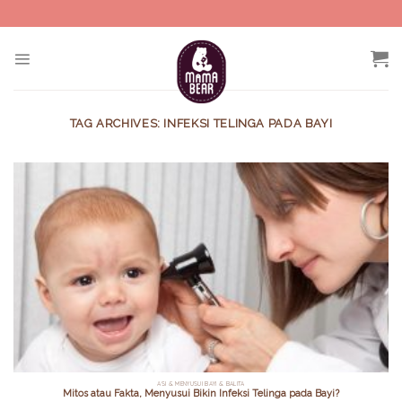
Skip
to
content
TAG ARCHIVES:
INFEKSI TELINGA PADA BAYI
ASI & MENYUSUI BAYI & BALITA
Mitos atau Fakta, Menyusui Bikin Infeksi Telinga pada Bayi?