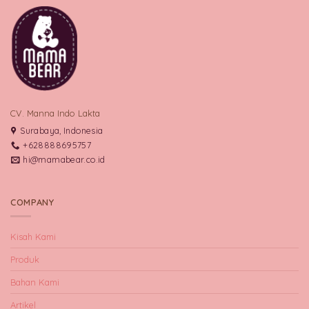
CV. Manna Indo Lakta
Surabaya, Indonesia
+628888695757
hi@mamabear.co.id
COMPANY
Kisah Kami
Produk
Bahan Kami
Artikel