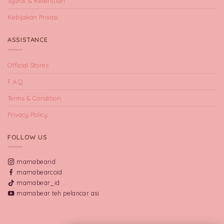
Syarat & Ketentuan
Kebijakan Privasi
ASSISTANCE
Official Stores
F.A.Q
Terms & Condition
Privacy Policy
FOLLOW US
mamabearid
mamabearcoid
mamabear_id
mamabear teh pelancar asi