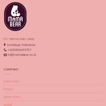
CV. Manna Indo Lakta
Surabaya, Indonesia
+628888695757
hi@mamabear.co.id
COMPANY
Kisah Kami
Produk
Bahan Kami
Artikel