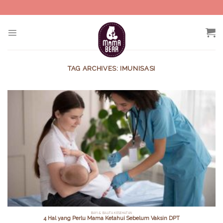
Skip
to
content
TAG ARCHIVES:
IMUNISASI
BAYI & BALITA KESEHATAN
4 Hal yang Perlu Mama Ketahui Sebelum Vaksin DPT