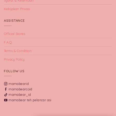
Syarat & Ketentuan
Kebijakan Privasi
ASSISTANCE
Official Stores
F.A.Q
Terms & Condition
Privacy Policy
FOLLOW US
mamabearid
mamabearcoid
mamabear_id
mamabear teh pelancar asi