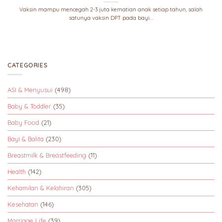
Vaksin mampu mencegah 2-3 juta kematian anak setiap tahun, salah
satunya vaksin DPT pada bayi....
CATEGORIES
ASI & Menyusui
(498)
Baby & Toddler
(35)
Baby Food
(21)
Bayi & Balita
(230)
Breastmilk & Breastfeeding
(11)
Health
(142)
Kehamilan & Kelahiran
(305)
Kesehatan
(146)
Marriage Life
(39)