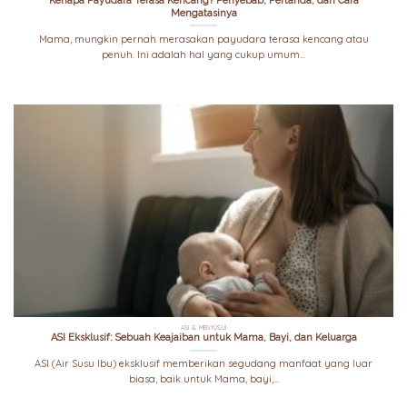
Kenapa Payudara Terasa Kencang? Penyebab, Pertanda, dan Cara
Mengatasinya
Mama, mungkin pernah merasakan payudara terasa kencang atau
penuh. Ini adalah hal yang cukup umum...
ASI & MENYUSUI
ASI Eksklusif: Sebuah Keajaiban untuk Mama, Bayi, dan Keluarga
ASI (Air Susu Ibu) eksklusif memberikan segudang manfaat yang luar
biasa, baik untuk Mama, bayi,...