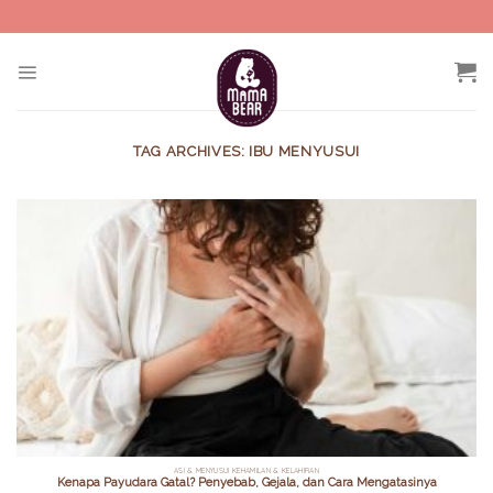
Skip
to
content
TAG ARCHIVES:
IBU MENYUSUI
ASI & MENYUSUI KEHAMILAN & KELAHIRAN
Kenapa Payudara Gatal? Penyebab, Gejala, dan Cara Mengatasinya