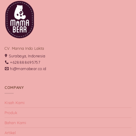
CV. Manna Indo Lakta
Surabaya, Indonesia
+628888695757
hi@mamabear.co.id
COMPANY
Kisah Kami
Produk
Bahan Kami
Artikel