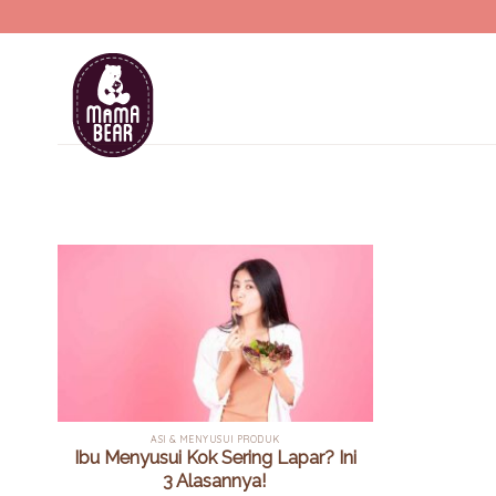
Skip
to
content
ASI & MENYUSUI PRODUK
Ibu Menyusui Kok Sering Lapar? Ini
3 Alasannya!