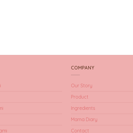
Y
COMPANY
i
Our Story
Product
mi
Ingredients
Mama Diary
ami
Contact