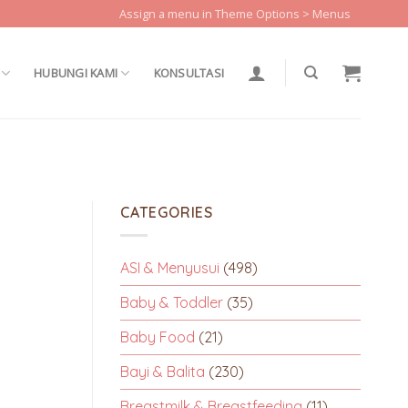
Assign a menu in Theme Options > Menus
HUBUNGI KAMI
KONSULTASI
CATEGORIES
ASI & Menyusui
(498)
Baby & Toddler
(35)
Baby Food
(21)
Bayi & Balita
(230)
Breastmilk & Breastfeeding
(11)