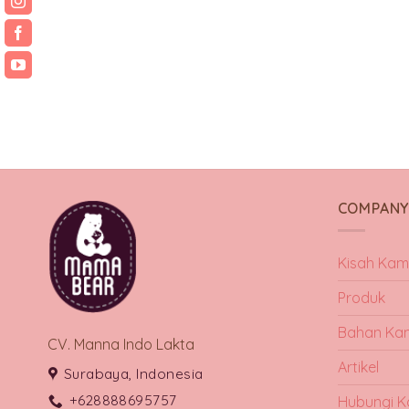
COMPAN
Kisah Kam
Produk
Bahan Ka
CV. Manna Indo Lakta
Artikel
Surabaya, Indonesia
+628888695757
Hubungi K