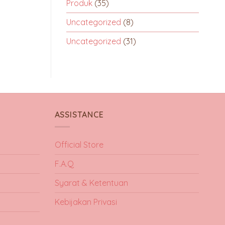
Produk
(35)
Uncategorized
(8)
Uncategorized
(31)
ASSISTANCE
Official Store
F.A.Q
Syarat & Ketentuan
Kebijakan Privasi