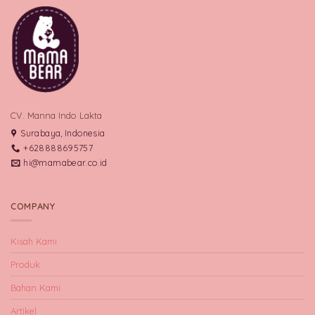
CV. Manna Indo Lakta
Surabaya, Indonesia
+628888695757
hi@mamabear.co.id
COMPANY
Kisah Kami
Produk
Bahan Kami
Artikel