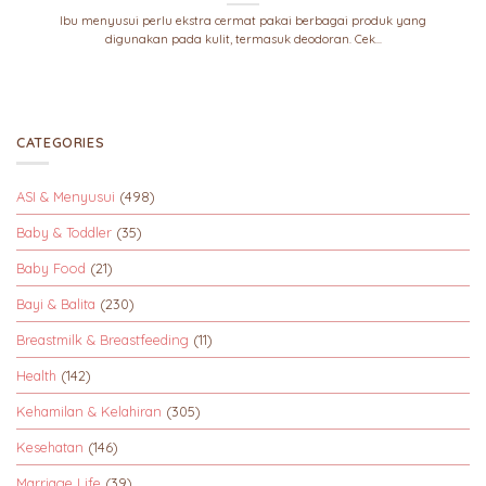
Ibu menyusui perlu ekstra cermat pakai berbagai produk yang
digunakan pada kulit, termasuk deodoran. Cek...
CATEGORIES
ASI & Menyusui
(498)
Baby & Toddler
(35)
Baby Food
(21)
Bayi & Balita
(230)
Breastmilk & Breastfeeding
(11)
Health
(142)
Kehamilan & Kelahiran
(305)
Kesehatan
(146)
Marriage Life
(39)