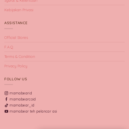
Syarat & Ketentuan
Kebijakan Privasi
ASSISTANCE
Official Stores
F.A.Q
Terms & Condition
Privacy Policy
FOLLOW US
mamabearid
mamabearcoid
mamabear_id
mamabear teh pelancar asi