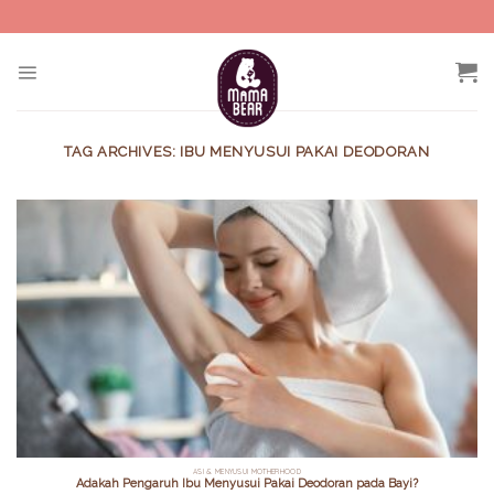
Skip
to
content
TAG ARCHIVES:
IBU MENYUSUI PAKAI DEODORAN
ASI & MENYUSUI MOTHERHOOD
Adakah Pengaruh Ibu Menyusui Pakai Deodoran pada Bayi?