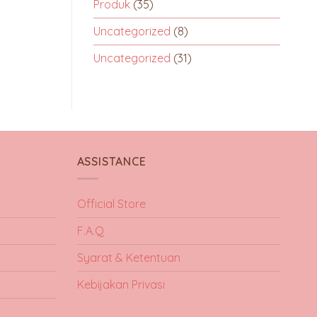
Produk
(35)
Uncategorized
(8)
Uncategorized
(31)
ASSISTANCE
Official Store
F.A.Q
Syarat & Ketentuan
Kebijakan Privasi