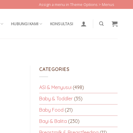
Assign a menu in Theme Options > Menus
HUBUNGI KAMI
KONSULTASI
CATEGORIES
ASI & Menyusui
(498)
Baby & Toddler
(35)
Baby Food
(21)
Bayi & Balita
(230)
Breastmilk & Breastfeeding
(11)