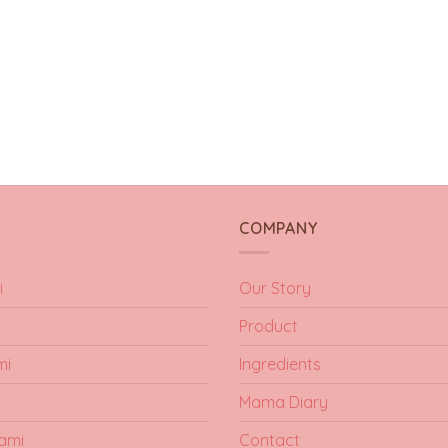
Y
COMPANY
i
Our Story
Product
mi
Ingredients
Mama Diary
ami
Contact