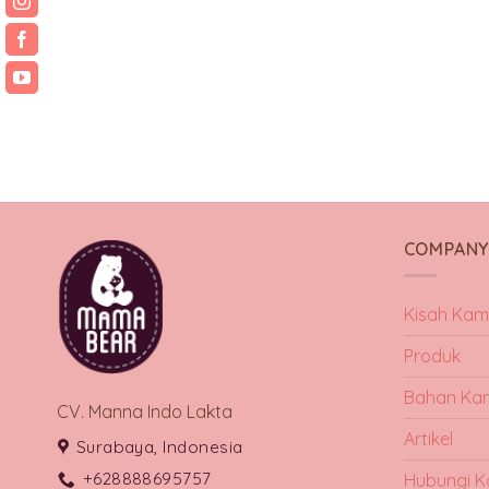
COMPAN
Kisah Kam
Produk
Bahan Ka
CV. Manna Indo Lakta
Artikel
Surabaya, Indonesia
+628888695757
Hubungi K