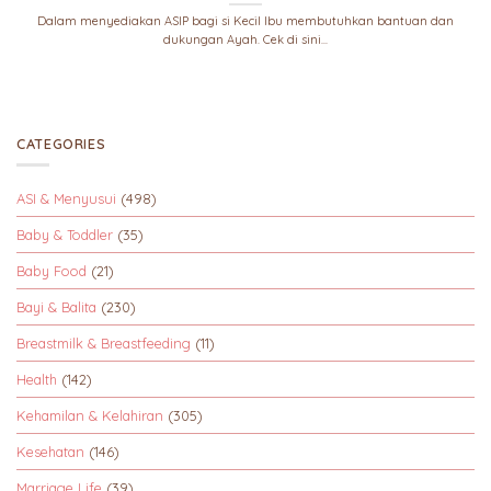
Dalam menyediakan ASIP bagi si Kecil Ibu membutuhkan bantuan dan
dukungan Ayah. Cek di sini...
CATEGORIES
ASI & Menyusui
(498)
Baby & Toddler
(35)
Baby Food
(21)
Bayi & Balita
(230)
Breastmilk & Breastfeeding
(11)
Health
(142)
Kehamilan & Kelahiran
(305)
Kesehatan
(146)
Marriage Life
(39)