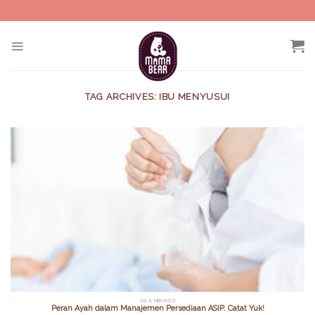
Skip
to
content
TAG ARCHIVES:
IBU MENYUSUI
ASI & MENYUSUI
Peran Ayah dalam Manajemen Persediaan ASIP. Catat Yuk!