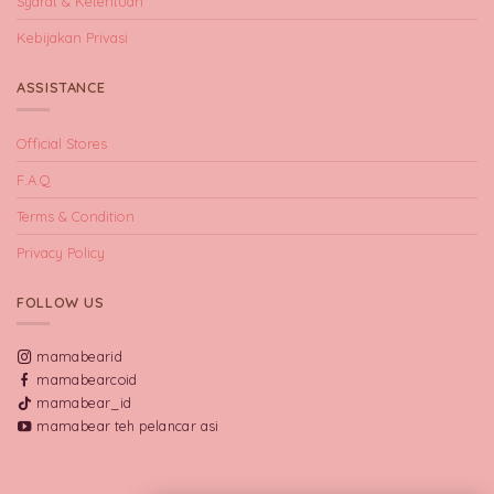
Syarat & Ketentuan
Kebijakan Privasi
ASSISTANCE
Official Stores
F.A.Q
Terms & Condition
Privacy Policy
FOLLOW US
mamabearid
mamabearcoid
mamabear_id
mamabear teh pelancar asi