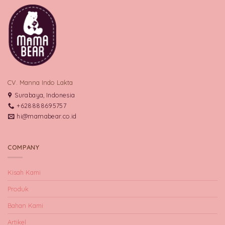
CV. Manna Indo Lakta
Surabaya, Indonesia
+628888695757
hi@mamabear.co.id
COMPANY
Kisah Kami
Produk
Bahan Kami
Artikel