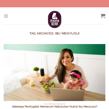
Skip
to
content
TAG ARCHIVES:
IBU MENYUSUI
ASI & MENYUSUI KESEHATAN
Seberapa Pentingkah Memenuhi Kebutuhan Nutrisi Ibu Menyusui?