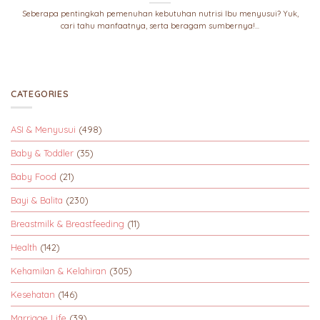
Seberapa pentingkah pemenuhan kebutuhan nutrisi Ibu menyusui? Yuk,
cari tahu manfaatnya, serta beragam sumbernya!...
CATEGORIES
ASI & Menyusui
(498)
Baby & Toddler
(35)
Baby Food
(21)
Bayi & Balita
(230)
Breastmilk & Breastfeeding
(11)
Health
(142)
Kehamilan & Kelahiran
(305)
Kesehatan
(146)
Marriage Life
(39)