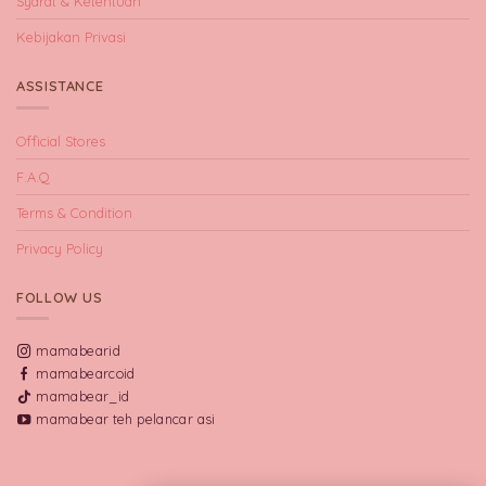
Syarat & Ketentuan
Kebijakan Privasi
ASSISTANCE
Official Stores
F.A.Q
Terms & Condition
Privacy Policy
FOLLOW US
mamabearid
mamabearcoid
mamabear_id
mamabear teh pelancar asi