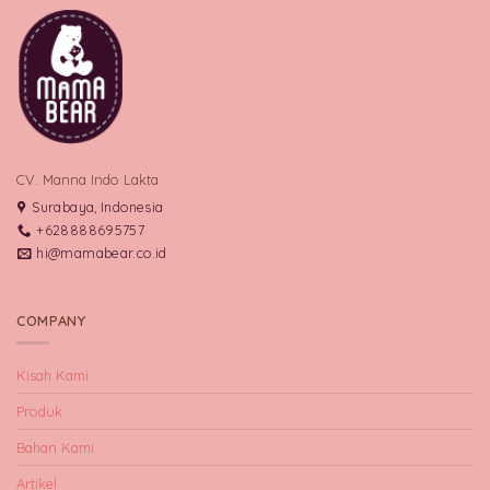
CV. Manna Indo Lakta
Surabaya, Indonesia
+628888695757
hi@mamabear.co.id
COMPANY
Kisah Kami
Produk
Bahan Kami
Artikel