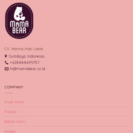
CV. Manna Indo Lakta
Surabaya, Indonesia
+628888695757
hi@mamabear.co.id
COMPANY
Kisah Kami
Produk
Bahan Kami
Artikel