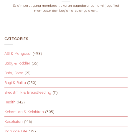
Selain perut yang membesar, ukuran payudara Ibu hamil juga ikut
membesar dan bagian areolanya akan...
CATEGORIES
ASI & Menyusui
(498)
Baby & Toddler
(35)
Baby Food
(21)
Bayi & Balita
(230)
Breastmilk & Breastfeeding
(11)
Health
(142)
Kehamilan & Kelahiran
(305)
Kesehatan
(146)
Marriage Life
(39)