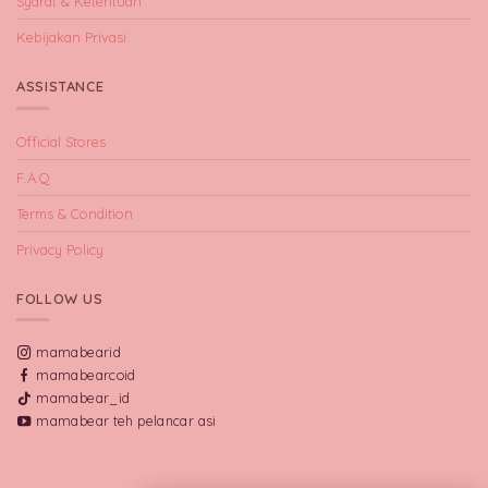
Syarat & Ketentuan
Kebijakan Privasi
ASSISTANCE
Official Stores
F.A.Q
Terms & Condition
Privacy Policy
FOLLOW US
mamabearid
mamabearcoid
mamabear_id
mamabear teh pelancar asi