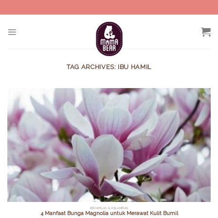
Skip
to
content
TAG ARCHIVES:
IBU HAMIL
KEHAMILAN & KELAHIRAN
4 Manfaat Bunga Magnolia untuk Merawat Kulit Bumil