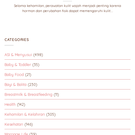
Selama kehamilan, perawatan kulit wajah menjadi penting karena
hormon dan perubahan fisik dapat memengaruhi kulit....
CATEGORIES
ASI & Menyusui
(498)
Baby & Toddler
(35)
Baby Food
(21)
Bayi & Balita
(230)
Breastmilk & Breastfeeding
(11)
Health
(142)
Kehamilan & Kelahiran
(305)
Kesehatan
(146)
Marriage Life
(39)