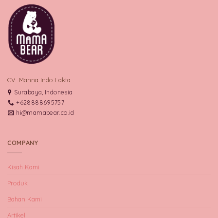
CV. Manna Indo Lakta
Surabaya, Indonesia
+628888695757
hi@mamabear.co.id
COMPANY
Kisah Kami
Produk
Bahan Kami
Artikel