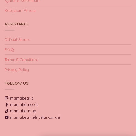
Syarat & Ketentuan
Kebijakan Privasi
ASSISTANCE
Official Stores
F.A.Q
Terms & Condition
Privacy Policy
FOLLOW US
mamabearid
mamabearcoid
mamabear_id
mamabear teh pelancar asi