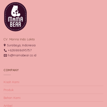
CV. Manna Indo Lakta
Surabaya, Indonesia
+628888695757
hi@mamabear.co.id
COMPANY
Kisah Kami
Produk
Bahan Kami
Artikel