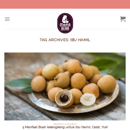
Skip
to
content
TAG ARCHIVES:
IBU HAMIL
KEHAMILAN & KELAHIRAN
5 Manfaat Buah kelengkeng untuk Ibu Hamil. Catat, Yuk!