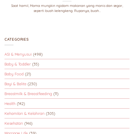
Saat hamil, Mama mungkin ngidam makanan yang manis dan segar,
seperti buah kelengkeng. Rupanya, buah...
CATEGORIES
ASI & Menyusui
(498)
Baby & Toddler
(35)
Baby Food
(21)
Bayi & Balita
(230)
Breastmilk & Breastfeeding
(11)
Health
(142)
Kehamilan & Kelahiran
(305)
Kesehatan
(146)
Marriage Life
(39)