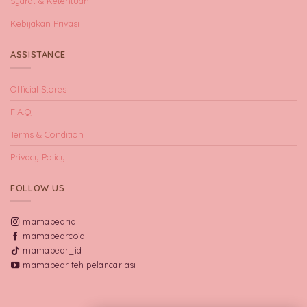
Syarat & Ketentuan
Kebijakan Privasi
ASSISTANCE
Official Stores
F.A.Q
Terms & Condition
Privacy Policy
FOLLOW US
mamabearid
mamabearcoid
mamabear_id
mamabear teh pelancar asi