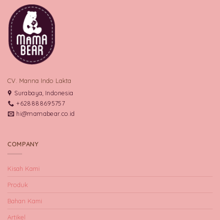
CV. Manna Indo Lakta
Surabaya, Indonesia
+628888695757
hi@mamabear.co.id
COMPANY
Kisah Kami
Produk
Bahan Kami
Artikel