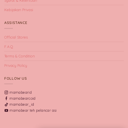
Syarat & Ketentuan
Kebijakan Privasi
ASSISTANCE
Official Stores
F.A.Q
Terms & Condition
Privacy Policy
FOLLOW US
mamabearid
mamabearcoid
mamabear_id
mamabear teh pelancar asi