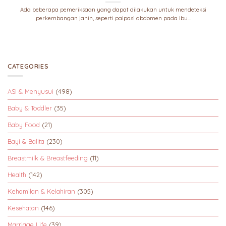
Ada beberapa pemeriksaan yang dapat dilakukan untuk mendeteksi
perkembangan janin, seperti palpasi abdomen pada Ibu...
CATEGORIES
ASI & Menyusui
(498)
Baby & Toddler
(35)
Baby Food
(21)
Bayi & Balita
(230)
Breastmilk & Breastfeeding
(11)
Health
(142)
Kehamilan & Kelahiran
(305)
Kesehatan
(146)
Marriage Life
(39)