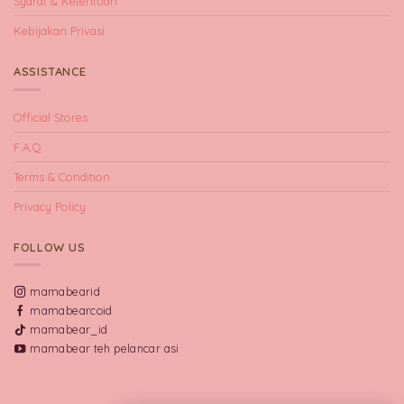
Syarat & Ketentuan
Kebijakan Privasi
ASSISTANCE
Official Stores
F.A.Q
Terms & Condition
Privacy Policy
FOLLOW US
mamabearid
mamabearcoid
mamabear_id
mamabear teh pelancar asi