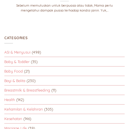
Sebelum memutuskan untuk berpuasa atau tidak, Mama perlu
mengetahui dampak puasa terhadap kondisi janin. Yuk,...
CATEGORIES
ASI & Menyusui
(498)
Baby & Toddler
(35)
Baby Food
(21)
Bayi & Balita
(230)
Breastmilk & Breastfeeding
(11)
Health
(142)
Kehamilan & Kelahiran
(305)
Kesehatan
(146)
Marriage Life
(39)