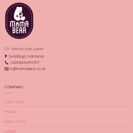
CV. Manna Indo Lakta
Surabaya, Indonesia
+628888695757
hi@mamabear.co.id
COMPANY
Kisah Kami
Produk
Bahan Kami
Artikel