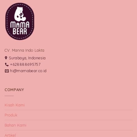
CV. Manna Indo Lakta
Surabaya, Indonesia
+628888695757
hi@mamabear.co.id
COMPANY
Kisah Kami
Produk
Bahan Kami
Artikel