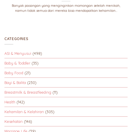
Banyak pasangan yang menginginkan momongan setelah menikah,
namun tidak semua dari mereka bisa mendapatkan kehamilan...
CATEGORIES
ASI & Menyusui
(498)
Baby & Toddler
(35)
Baby Food
(21)
Bayi & Balita
(230)
Breastmilk & Breastfeeding
(11)
Health
(142)
Kehamilan & Kelahiran
(305)
Kesehatan
(146)
Marriage Life
(39)