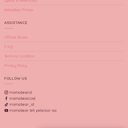
Syarat & Ketentuan
Kebijakan Privasi
ASSISTANCE
Official Stores
F.A.Q
Terms & Condition
Privacy Policy
FOLLOW US
mamabearid
mamabearcoid
mamabear_id
mamabear teh pelancar asi