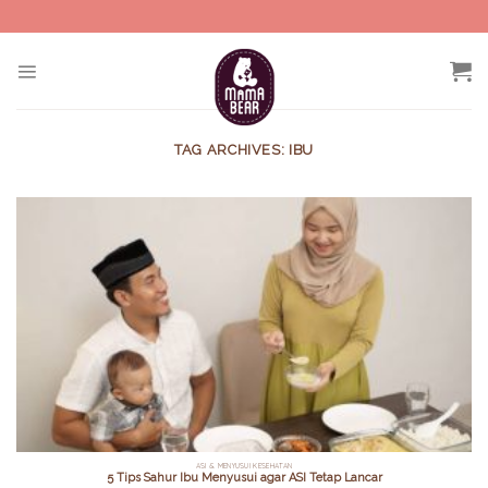
Skip
to
content
TAG ARCHIVES:
IBU
ASI & MENYUSUI KESEHATAN
5 Tips Sahur Ibu Menyusui agar ASI Tetap Lancar