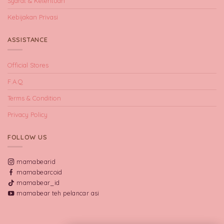
Syarat & Ketentuan
Kebijakan Privasi
ASSISTANCE
Official Stores
F.A.Q
Terms & Condition
Privacy Policy
FOLLOW US
mamabearid
mamabearcoid
mamabear_id
mamabear teh pelancar asi