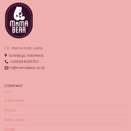
CV. Manna Indo Lakta
Surabaya, Indonesia
+628888695757
hi@mamabear.co.id
COMPANY
Kisah Kami
Produk
Bahan Kami
Artikel