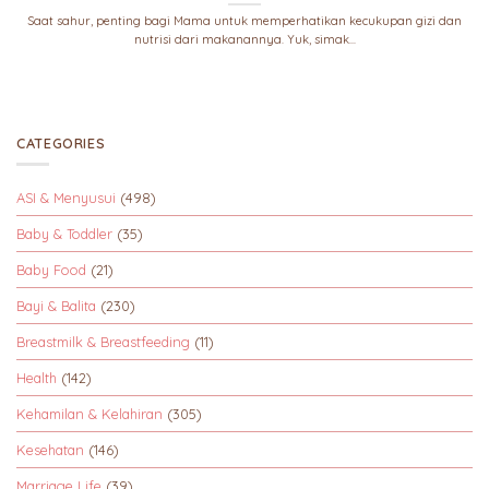
Saat sahur, penting bagi Mama untuk memperhatikan kecukupan gizi dan
nutrisi dari makanannya. Yuk, simak...
CATEGORIES
ASI & Menyusui
(498)
Baby & Toddler
(35)
Baby Food
(21)
Bayi & Balita
(230)
Breastmilk & Breastfeeding
(11)
Health
(142)
Kehamilan & Kelahiran
(305)
Kesehatan
(146)
Marriage Life
(39)