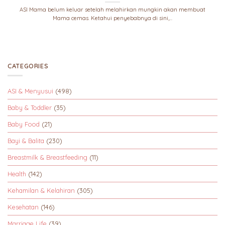
ASI Mama belum keluar setelah melahirkan mungkin akan membuat
Mama cemas. Ketahui penyebabnya di sini,...
CATEGORIES
ASI & Menyusui
(498)
Baby & Toddler
(35)
Baby Food
(21)
Bayi & Balita
(230)
Breastmilk & Breastfeeding
(11)
Health
(142)
Kehamilan & Kelahiran
(305)
Kesehatan
(146)
Marriage Life
(39)