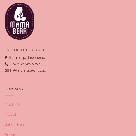
CV. Manna Indo Lakta
Surabaya, Indonesia
+628888695757
hi@mamabear.co.id
COMPANY
Kisah Kami
Produk
Bahan Kami
Artikel