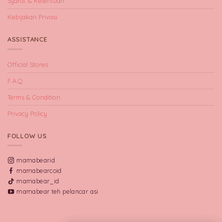
Syarat & Ketentuan
Kebijakan Privasi
ASSISTANCE
Official Stores
F.A.Q
Terms & Condition
Privacy Policy
FOLLOW US
mamabearid
mamabearcoid
mamabear_id
mamabear teh pelancar asi