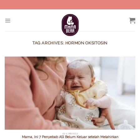
Skip
to
content
TAG ARCHIVES:
HORMON OKSITOSIN
ASI & MENYUSUI
Mama, Ini 7 Penyebab ASI Belum Keluar setelah Melahirkan