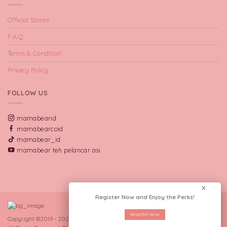
Official Stores
F.A.Q
Terms & Condition
Privacy Policy
FOLLOW US
mamabearid
mamabearcoid
mamabear_id
mamabear teh pelancar asi
X
Register Now and Enjoy the Perks!
REGISTER NOW
Copyright ©2019 - 2026 CV Manna Indo Lakta.