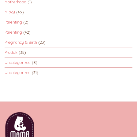
Motherhood
(1)
MPASI
(49)
Parenting
(2)
Parenting
(42)
Pregnancy & Birth
(23)
Produk
(35)
Uncategorized
(8)
Uncategorized
(31)