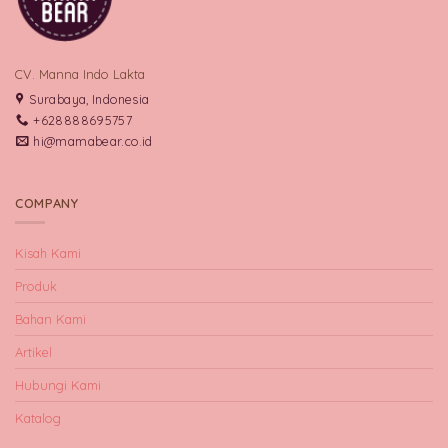
CV. Manna Indo Lakta
Surabaya, Indonesia
+628888695757
hi@mamabear.co.id
COMPANY
Kisah Kami
Produk
Bahan Kami
Artikel
Hubungi Kami
Katalog