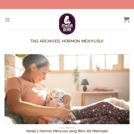
Skip
to
content
TAG ARCHIVES:
HORMON MENYUSUI
ASI & MENYUSUI
Kenali 2 Hormon Menyusui yang Bikin ASI Melimpah