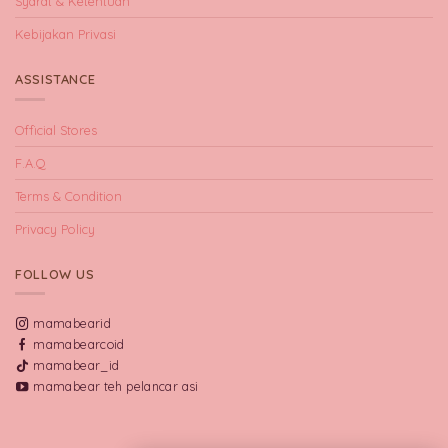
Syarat & Ketentuan
Kebijakan Privasi
ASSISTANCE
Official Stores
F.A.Q
Terms & Condition
Privacy Policy
FOLLOW US
mamabearid
mamabearcoid
mamabear_id
mamabear teh pelancar asi