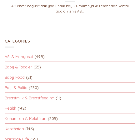
ASI encer bagus tidak yaa untuk bayi? Umumnya ASI encer dan kental
adalah jenis ASI...
CATEGORIES
ASI & Menyusui
(498)
Baby & Toddler
(35)
Baby Food
(21)
Bayi & Balita
(230)
Breastmilk & Breastfeeding
(11)
Health
(142)
Kehamilan & Kelahiran
(305)
Kesehatan
(146)
Marriage Life
(39)