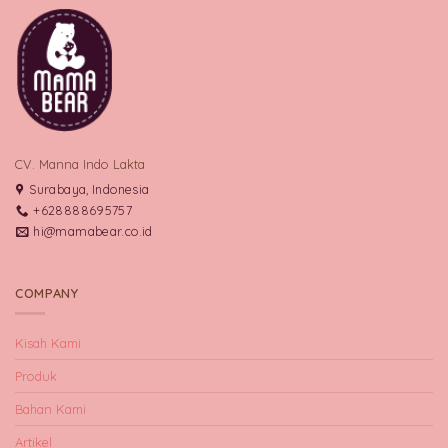
CV. Manna Indo Lakta
Surabaya, Indonesia
+628888695757
hi@mamabear.co.id
COMPANY
Kisah Kami
Produk
Bahan Kami
Artikel