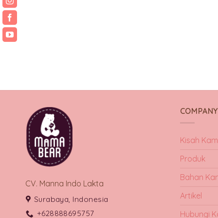
COMPAN
Kisah Kam
Produk
Bahan Ka
CV. Manna Indo Lakta
Artikel
Surabaya, Indonesia
+628888695757
Hubungi K