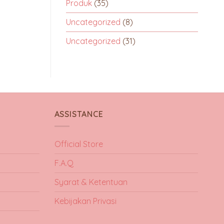
Produk
(35)
Uncategorized
(8)
Uncategorized
(31)
ASSISTANCE
Official Store
F.A.Q
Syarat & Ketentuan
Kebijakan Privasi