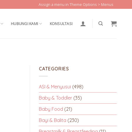
Assign a menu in Theme Options > Menus
HUBUNGI KAMI
KONSULTASI
CATEGORIES
ASI & Menyusui
(498)
Baby & Toddler
(35)
Baby Food
(21)
Bayi & Balita
(230)
Breastmilk & Breastfeeding
(11)