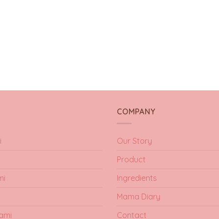
Y
COMPANY
i
Our Story
Product
mi
Ingredients
Mama Diary
ami
Contact