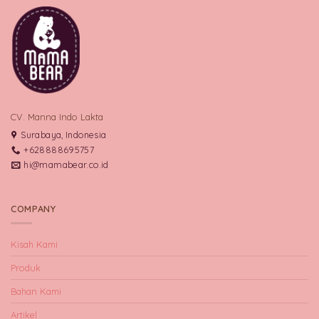
CV. Manna Indo Lakta
Surabaya, Indonesia
+628888695757
hi@mamabear.co.id
COMPANY
Kisah Kami
Produk
Bahan Kami
Artikel