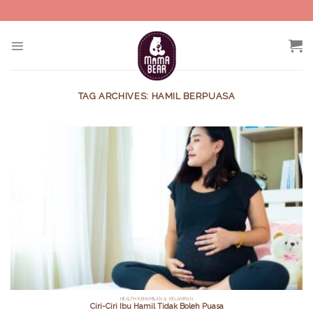
Skip
to
content
TAG ARCHIVES:
HAMIL BERPUASA
HEALTH KEHAMILAN & KELAHIRAN
Ciri-Ciri Ibu Hamil Tidak Boleh Puasa