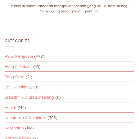
Puasa di bulan Ramadan merupakan ibadah yang mulia, namun bagi
Mama yang sedang hamil, penting...
CATEGORIES
ASI & Menyusui
(498)
Baby & Toddler
(35)
Baby Food
(21)
Bayi & Balita
(230)
Breastmilk & Breastfeeding
(11)
Health
(142)
Kehamilan & Kelahiran
(305)
Kesehatan
(146)
Marriage Life
(39)