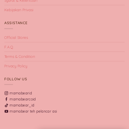
Syarat & Ketentuan
Kebijakan Privasi
ASSISTANCE
Official Stores
F.A.Q
Terms & Condition
Privacy Policy
FOLLOW US
mamabearid
mamabearcoid
mamabear_id
mamabear teh pelancar asi