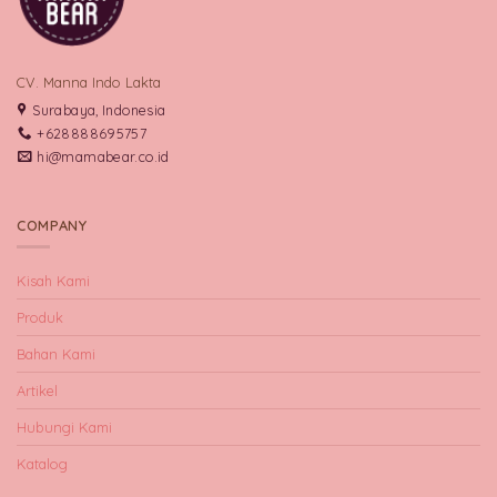
CV. Manna Indo Lakta
Surabaya, Indonesia
+628888695757
hi@mamabear.co.id
COMPANY
Kisah Kami
Produk
Bahan Kami
Artikel
Hubungi Kami
Katalog