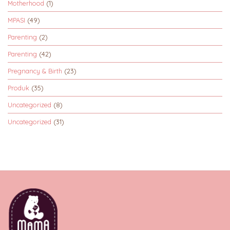
Motherhood
(1)
MPASI
(49)
Parenting
(2)
Parenting
(42)
Pregnancy & Birth
(23)
Produk
(35)
Uncategorized
(8)
Uncategorized
(31)