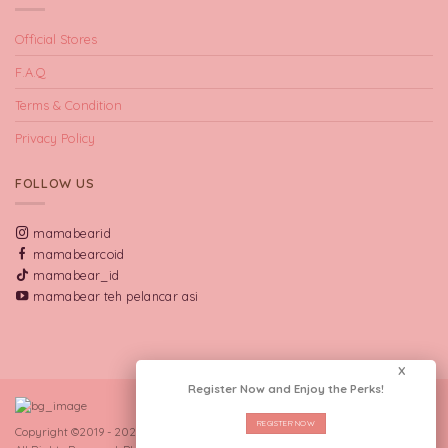
Official Stores
F.A.Q
Terms & Condition
Privacy Policy
FOLLOW US
mamabearid
mamabearcoid
mamabear_id
mamabear teh pelancar asi
X
Register Now and Enjoy the Perks!
REGISTER NOW
Copyright ©2019 - 2026 CV Manna Indo Lakta.