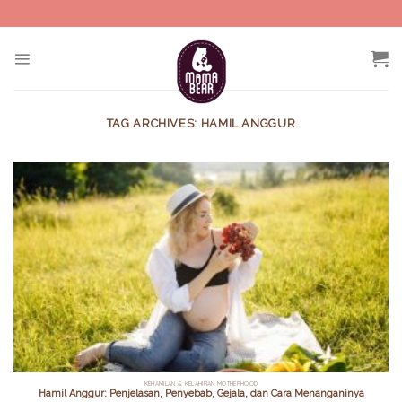
Skip
to
content
TAG ARCHIVES:
HAMIL ANGGUR
KEHAMILAN & KELAHIRAN MOTHERHOOD
Hamil Anggur: Penjelasan, Penyebab, Gejala, dan Cara Menanganinya