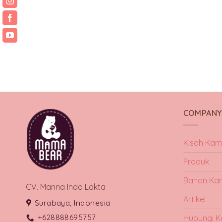
COMPAN
Kisah Kam
Produk
Bahan Ka
CV. Manna Indo Lakta
Artikel
Surabaya, Indonesia
+628888695757
Hubungi K