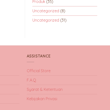
Produk
(35)
Uncategorized
(8)
Uncategorized
(31)
ASSISTANCE
Official Store
F.A.Q
Syarat & Ketentuan
Kebijakan Privasi