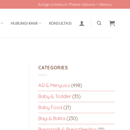
Assign a menu in Theme Options > Menus
HUBUNGI KAMI
KONSULTASI
CATEGORIES
ASI & Menyusui
(498)
Baby & Toddler
(35)
Baby Food
(21)
Bayi & Balita
(230)
Breastmilk & Breastfeeding
(11)