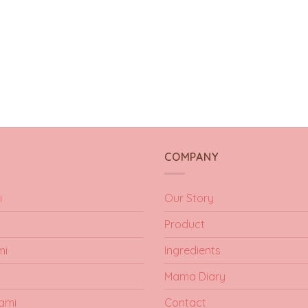
Y
COMPANY
i
Our Story
Product
mi
Ingredients
Mama Diary
ami
Contact