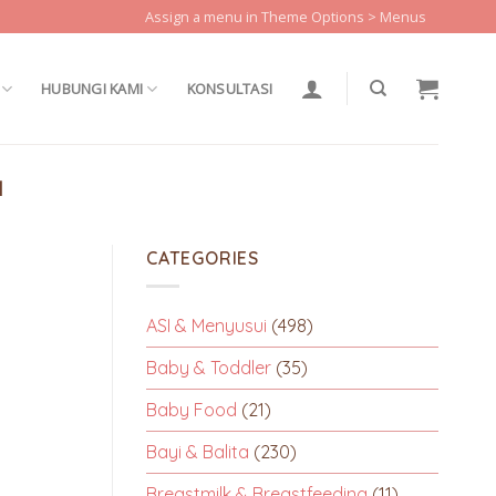
Assign a menu in Theme Options > Menus
HUBUNGI KAMI
KONSULTASI
N
CATEGORIES
ASI & Menyusui
(498)
Baby & Toddler
(35)
Baby Food
(21)
Bayi & Balita
(230)
Breastmilk & Breastfeeding
(11)