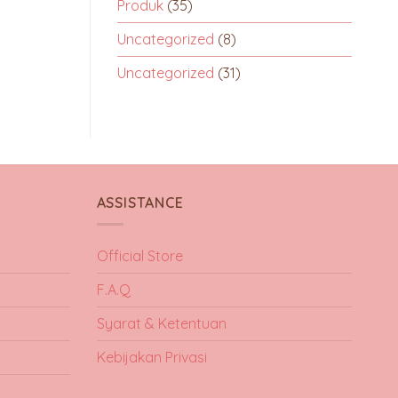
Produk
(35)
Uncategorized
(8)
Uncategorized
(31)
ASSISTANCE
Official Store
F.A.Q
Syarat & Ketentuan
Kebijakan Privasi