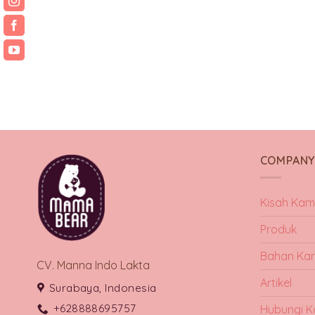
COMPAN
Kisah Kam
Produk
Bahan Ka
CV. Manna Indo Lakta
Artikel
Surabaya, Indonesia
+628888695757
Hubungi K