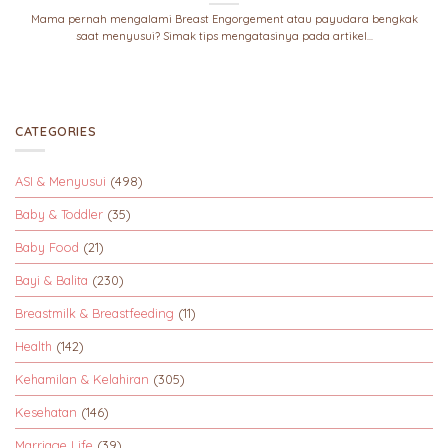
Mama pernah mengalami Breast Engorgement atau payudara bengkak
saat menyusui? Simak tips mengatasinya pada artikel...
CATEGORIES
ASI & Menyusui
(498)
Baby & Toddler
(35)
Baby Food
(21)
Bayi & Balita
(230)
Breastmilk & Breastfeeding
(11)
Health
(142)
Kehamilan & Kelahiran
(305)
Kesehatan
(146)
Marriage Life
(39)