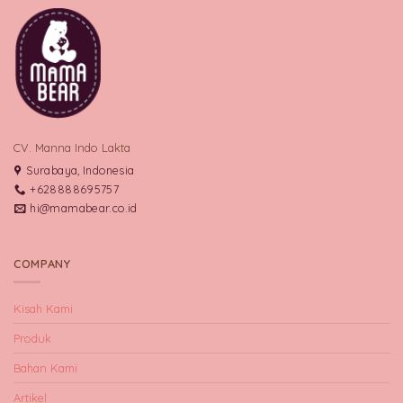
CV. Manna Indo Lakta
Surabaya, Indonesia
+628888695757
hi@mamabear.co.id
COMPANY
Kisah Kami
Produk
Bahan Kami
Artikel