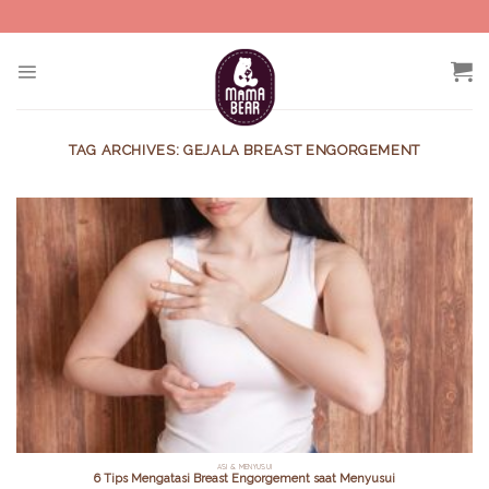
Skip
to
content
TAG ARCHIVES:
GEJALA BREAST ENGORGEMENT
ASI & MENYUSUI
6 Tips Mengatasi Breast Engorgement saat Menyusui