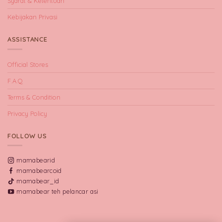
Syarat & Ketentuan
Kebijakan Privasi
ASSISTANCE
Official Stores
F.A.Q
Terms & Condition
Privacy Policy
FOLLOW US
mamabearid
mamabearcoid
mamabear_id
mamabear teh pelancar asi