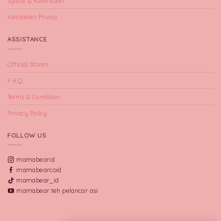
Syarat & Ketentuan
Kebijakan Privasi
ASSISTANCE
Official Stores
F.A.Q
Terms & Condition
Privacy Policy
FOLLOW US
mamabearid
mamabearcoid
mamabear_id
mamabear teh pelancar asi