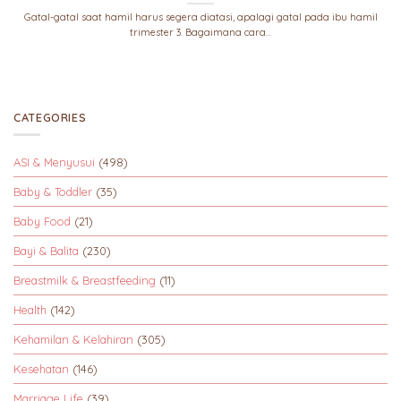
Gatal-gatal saat hamil harus segera diatasi, apalagi gatal pada ibu hamil
trimester 3. Bagaimana cara...
CATEGORIES
ASI & Menyusui
(498)
Baby & Toddler
(35)
Baby Food
(21)
Bayi & Balita
(230)
Breastmilk & Breastfeeding
(11)
Health
(142)
Kehamilan & Kelahiran
(305)
Kesehatan
(146)
Marriage Life
(39)