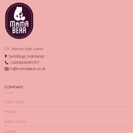
CV. Manna Indo Lakta
Surabaya, Indonesia
+628888695757
hi@mamabear.co.id
COMPANY
Kisah Kami
Produk
Bahan Kami
Artikel