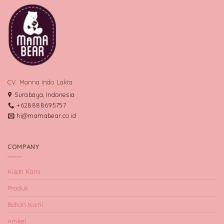
CV. Manna Indo Lakta
Surabaya, Indonesia
+628888695757
hi@mamabear.co.id
COMPANY
Kisah Kami
Produk
Bahan Kami
Artikel