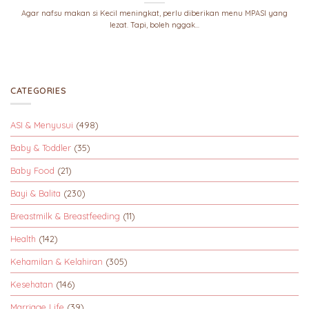
Agar nafsu makan si Kecil meningkat, perlu diberikan menu MPASI yang
lezat. Tapi, boleh nggak...
CATEGORIES
ASI & Menyusui
(498)
Baby & Toddler
(35)
Baby Food
(21)
Bayi & Balita
(230)
Breastmilk & Breastfeeding
(11)
Health
(142)
Kehamilan & Kelahiran
(305)
Kesehatan
(146)
Marriage Life
(39)