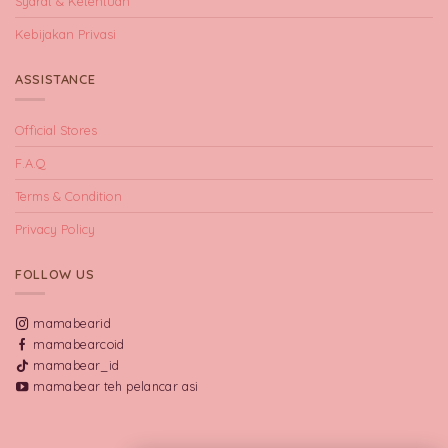
Syarat & Ketentuan
Kebijakan Privasi
ASSISTANCE
Official Stores
F.A.Q
Terms & Condition
Privacy Policy
FOLLOW US
mamabearid
mamabearcoid
mamabear_id
mamabear teh pelancar asi