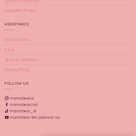
Syarat & Ketentuan
Kebijakan Privasi
ASSISTANCE
Official Stores
F.A.Q
Terms & Condition
Privacy Policy
FOLLOW US
mamabearid
mamabearcoid
mamabear_id
mamabear teh pelancar asi