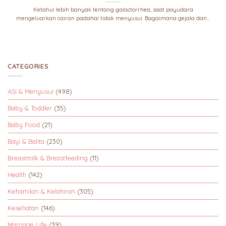
Ketahui lebih banyak tentang galactorrhea, saat payudara
mengeluarkan cairan padahal tidak menyusui. Bagaimana gejala dan...
CATEGORIES
ASI & Menyusui
(498)
Baby & Toddler
(35)
Baby Food
(21)
Bayi & Balita
(230)
Breastmilk & Breastfeeding
(11)
Health
(142)
Kehamilan & Kelahiran
(305)
Kesehatan
(146)
Marriage Life
(39)