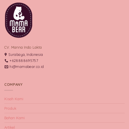
CV. Manna Indo Lakta
Surabaya, Indonesia
+628888695757
hi@mamabear.co.id
COMPANY
Kisah Kami
Produk
Bahan Kami
Artikel