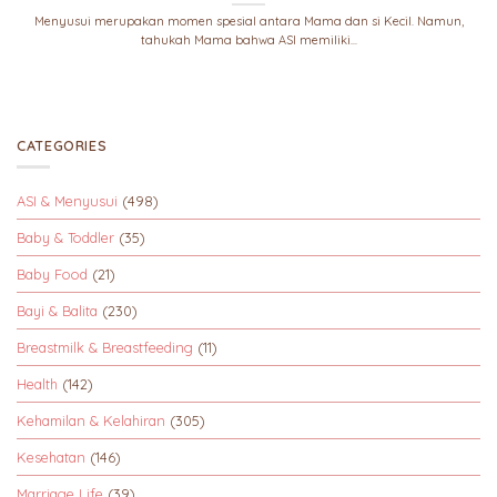
Menyusui merupakan momen spesial antara Mama dan si Kecil. Namun,
tahukah Mama bahwa ASI memiliki...
CATEGORIES
ASI & Menyusui
(498)
Baby & Toddler
(35)
Baby Food
(21)
Bayi & Balita
(230)
Breastmilk & Breastfeeding
(11)
Health
(142)
Kehamilan & Kelahiran
(305)
Kesehatan
(146)
Marriage Life
(39)