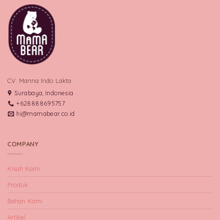
CV. Manna Indo Lakta
Surabaya, Indonesia
+628888695757
hi@mamabear.co.id
COMPANY
Kisah Kami
Produk
Bahan Kami
Artikel