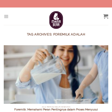
Skip
to
content
TAG ARCHIVES:
FOREMILK ADALAH
ASI & MENYUSUI HEALTH KESEHATAN
Foremilk: Memahami Peran Pentingnya dalam Proses Menyusui