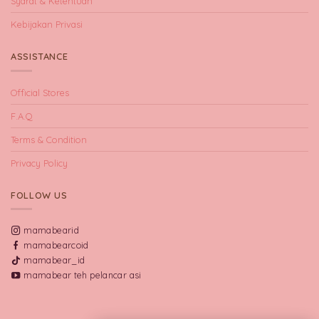
Syarat & Ketentuan
Kebijakan Privasi
ASSISTANCE
Official Stores
F.A.Q
Terms & Condition
Privacy Policy
FOLLOW US
mamabearid
mamabearcoid
mamabear_id
mamabear teh pelancar asi