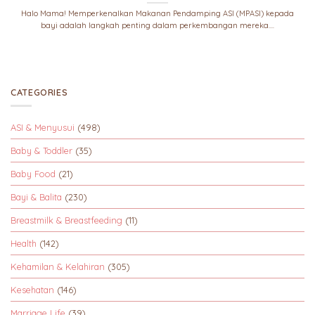
Halo Mama! Memperkenalkan Makanan Pendamping ASI (MPASI) kepada
bayi adalah langkah penting dalam perkembangan mereka....
CATEGORIES
ASI & Menyusui
(498)
Baby & Toddler
(35)
Baby Food
(21)
Bayi & Balita
(230)
Breastmilk & Breastfeeding
(11)
Health
(142)
Kehamilan & Kelahiran
(305)
Kesehatan
(146)
Marriage Life
(39)