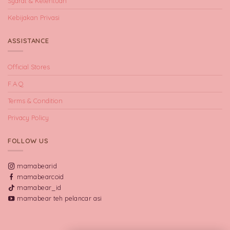
Syarat & Ketentuan
Kebijakan Privasi
ASSISTANCE
Official Stores
F.A.Q
Terms & Condition
Privacy Policy
FOLLOW US
mamabearid
mamabearcoid
mamabear_id
mamabear teh pelancar asi