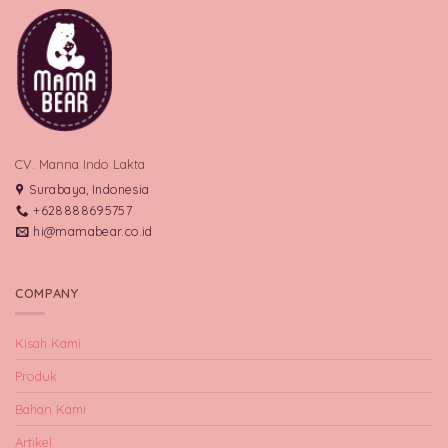
CV. Manna Indo Lakta
Surabaya, Indonesia
+628888695757
hi@mamabear.co.id
COMPANY
Kisah Kami
Produk
Bahan Kami
Artikel