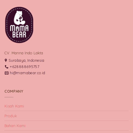
CV. Manna Indo Lakta
Surabaya, Indonesia
+628888695757
hi@mamabear.co.id
COMPANY
Kisah Kami
Produk
Bahan Kami