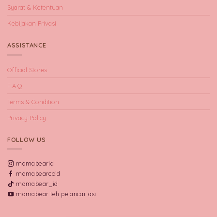
Syarat & Ketentuan
Kebijakan Privasi
ASSISTANCE
Official Stores
F.A.Q
Terms & Condition
Privacy Policy
FOLLOW US
mamabearid
mamabearcoid
mamabear_id
mamabear teh pelancar asi