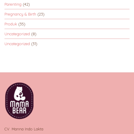
Parenting
(42)
Pregnancy & Birth
(23)
Produk
(35)
Uncategorized
(8)
Uncategorized
(31)
CV. Manna Indo Lakta