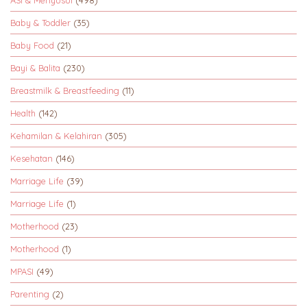
ASI & Menyusui
(498)
Baby & Toddler
(35)
Baby Food
(21)
Bayi & Balita
(230)
Breastmilk & Breastfeeding
(11)
Health
(142)
Kehamilan & Kelahiran
(305)
Kesehatan
(146)
Marriage Life
(39)
Marriage Life
(1)
Motherhood
(23)
Motherhood
(1)
MPASI
(49)
Parenting
(2)