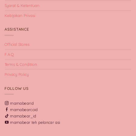
Syarat & Ketentuan
Kebijakan Privasi
ASSISTANCE
Official Stores
F.A.Q
Terms & Condition
Privacy Policy
FOLLOW US
mamabearid
mamabearcoid
mamabear_id
mamabear teh pelancar asi