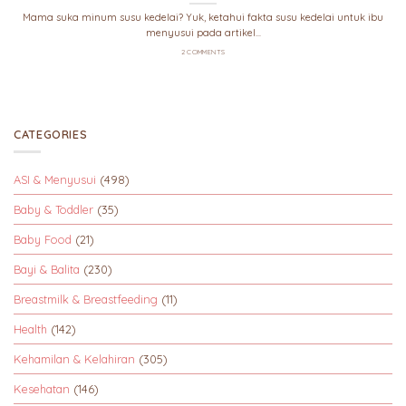
Mama suka minum susu kedelai? Yuk, ketahui fakta susu kedelai untuk ibu
menyusui pada artikel...
2 COMMENTS
CATEGORIES
ASI & Menyusui
(498)
Baby & Toddler
(35)
Baby Food
(21)
Bayi & Balita
(230)
Breastmilk & Breastfeeding
(11)
Health
(142)
Kehamilan & Kelahiran
(305)
Kesehatan
(146)