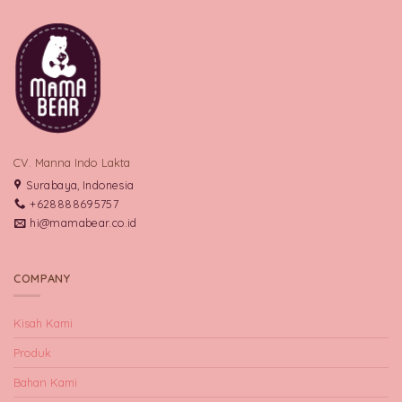
CV. Manna Indo Lakta
Surabaya, Indonesia
+628888695757
hi@mamabear.co.id
COMPANY
Kisah Kami
Produk
Bahan Kami