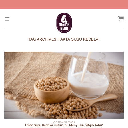
Skip
to
content
TAG ARCHIVES:
FAKTA SUSU KEDELAI
ASI & MENYUSUI PRODUK
Fakta Susu Kedelai untuk Ibu Menyusui, Wajib Tahu!