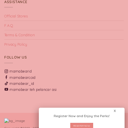
ASSISTANCE
Official Stores
F.A.Q
Terms & Condition
Privacy Policy
FOLLOW US
mamabearid
mamabearcoid
mamabear_id
mamabear teh pelancar asi
X
Register Now and Enjoy the Perks!
REGISTER NOW