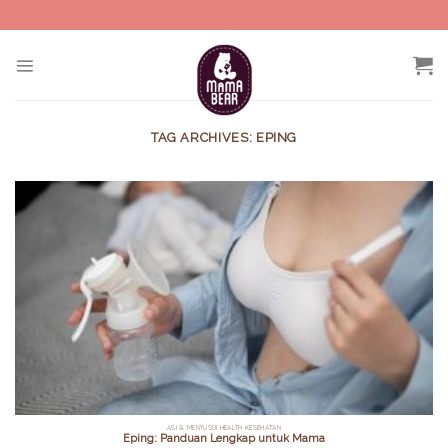
Skip
to
content
TAG ARCHIVES:
EPING
ASI & MENYUSUI HEALTH KESEHATAN
Eping: Panduan Lengkap untuk Mama