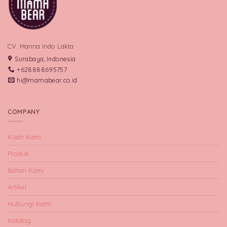
CV. Manna Indo Lakta
Surabaya, Indonesia
+628888695757
hi@mamabear.co.id
COMPANY
Kisah Kami
Produk
Bahan Kami
Artikel
Hubungi Kami
Katalog