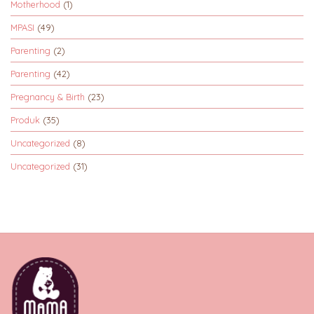
Motherhood
(1)
MPASI
(49)
Parenting
(2)
Parenting
(42)
Pregnancy & Birth
(23)
Produk
(35)
Uncategorized
(8)
Uncategorized
(31)