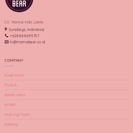
CV. Manna Indo Lakta
Surabaya, Indonesia
+628888695757
hi@mamabear.co.id
COMPANY
Kisah Kami
Produk
Bahan Kami
Artikel
Hubungi Kami
Katalog