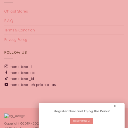
Official Stores
F.A.Q
Terms & Condition
Privacy Policy
FOLLOW US
mamabearid
mamabearcoid
mamabear_id
mamabear teh pelancar asi
X
Register Now and Enjoy the Perks!
REGISTER NOW
Copyright ©2019 - 2026 CV Manna Indo Lakta.