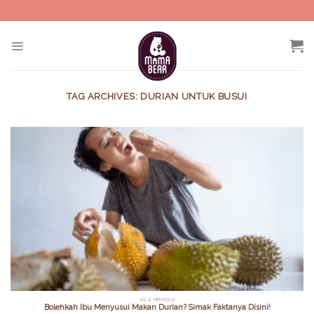
Skip
to
content
TAG ARCHIVES:
DURIAN UNTUK BUSUI
ASI & MENYUSUI
Bolehkah Ibu Menyusui Makan Durian? Simak Faktanya Disini!