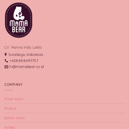
CV. Manna Indo Lakta
Surabaya, Indonesia
+628888695757
hi@mamabear.co.id
COMPANY
Kisah Kami
Produk
Bahan Kami
Artikel