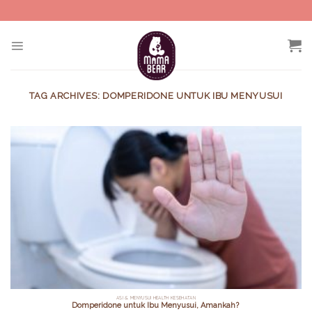
Skip
to
content
TAG ARCHIVES:
DOMPERIDONE UNTUK IBU MENYUSUI
ASI & MENYUSUI HEALTH KESEHATAN
Domperidone untuk Ibu Menyusui, Amankah?