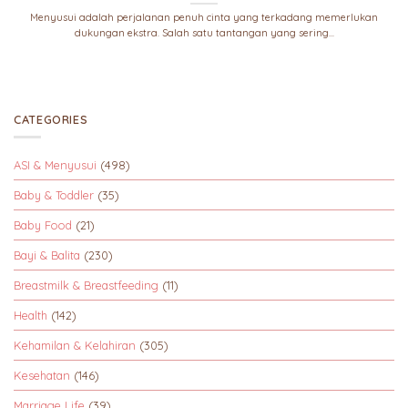
Menyusui adalah perjalanan penuh cinta yang terkadang memerlukan
dukungan ekstra. Salah satu tantangan yang sering...
CATEGORIES
ASI & Menyusui
(498)
Baby & Toddler
(35)
Baby Food
(21)
Bayi & Balita
(230)
Breastmilk & Breastfeeding
(11)
Health
(142)
Kehamilan & Kelahiran
(305)
Kesehatan
(146)
Marriage Life
(39)