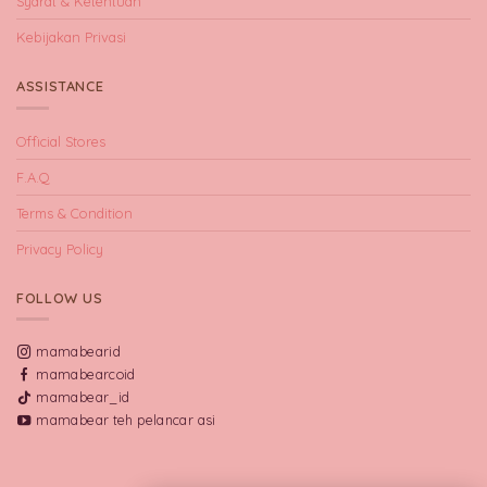
Syarat & Ketentuan
Kebijakan Privasi
ASSISTANCE
Official Stores
F.A.Q
Terms & Condition
Privacy Policy
FOLLOW US
mamabearid
mamabearcoid
mamabear_id
mamabear teh pelancar asi