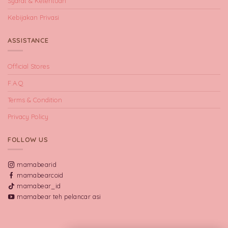
Syarat & Ketentuan
Kebijakan Privasi
ASSISTANCE
Official Stores
F.A.Q
Terms & Condition
Privacy Policy
FOLLOW US
mamabearid
mamabearcoid
mamabear_id
mamabear teh pelancar asi