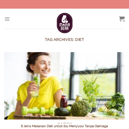
Skip
to
content
TAG ARCHIVES:
DIET
ASI & MENYUSUI
6 Jenis Makanan Diet untuk Ibu Menyusui Tanpa Olahraga