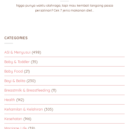
Ngga punya waktu olahraga, tapi mau kembali langsing pasca
persalinan? Cek 7 jenis makanan diet...
CATEGORIES
ASI & Menyusui
(498)
Baby & Toddler
(35)
Baby Food
(21)
Bayi & Balita
(230)
Breastmilk & Breastfeeding
(11)
Health
(142)
Kehamilan & Kelahiran
(305)
Kesehatan
(146)
Marriage Life
(39)