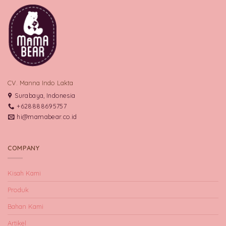
CV. Manna Indo Lakta
Surabaya, Indonesia
+628888695757
hi@mamabear.co.id
COMPANY
Kisah Kami
Produk
Bahan Kami
Artikel