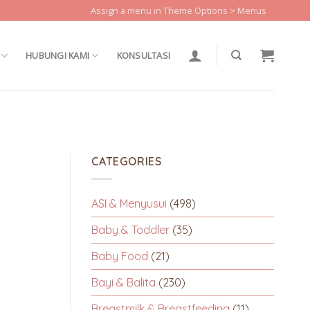
Assign a menu in Theme Options > Menus
HUBUNGI KAMI
KONSULTASI
CATEGORIES
ASI & Menyusui
(498)
Baby & Toddler
(35)
Baby Food
(21)
Bayi & Balita
(230)
Breastmilk & Breastfeeding
(11)