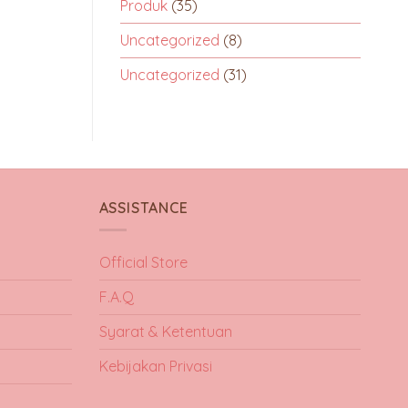
Produk
(35)
Uncategorized
(8)
Uncategorized
(31)
ASSISTANCE
Official Store
F.A.Q
Syarat & Ketentuan
Kebijakan Privasi