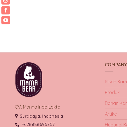
COMPAN
Kisah Kam
Produk
Bahan Ka
CV. Manna Indo Lakta
Artikel
Surabaya, Indonesia
+628888695757
Hubungi K