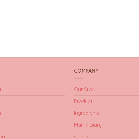
Y
COMPANY
i
Our Story
Product
mi
Ingredients
Mama Diary
ami
Contact