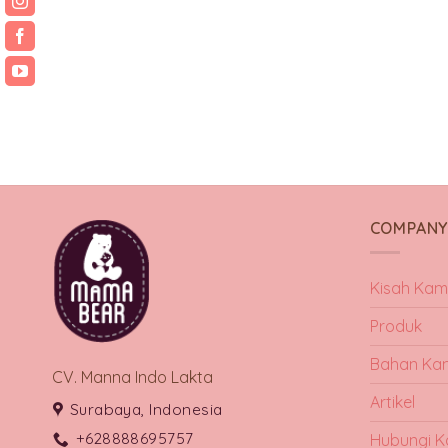
COMPAN
Kisah Kam
Produk
Bahan Ka
CV. Manna Indo Lakta
Artikel
Surabaya, Indonesia
+628888695757
Hubungi K