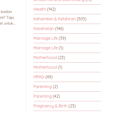
Health
(142)
 badan
il? Tapi,
Kehamilan & Kelahiran
(305)
 untuk...
Kesehatan
(146)
Marriage Life
(39)
Marriage Life
(1)
Motherhood
(23)
Motherhood
(1)
MPASI
(49)
Parenting
(2)
Parenting
(42)
Pregnancy & Birth
(23)