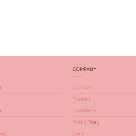
Y
COMPANY
i
Our Story
Product
mi
Ingredients
Mama Diary
ami
Contact