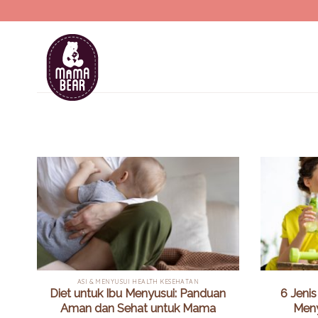
Skip
to
content
ASI & MENYUSUI HEALTH KESEHATAN
Diet untuk Ibu Menyusui: Panduan
6 Jeni
Aman dan Sehat untuk Mama
Meny