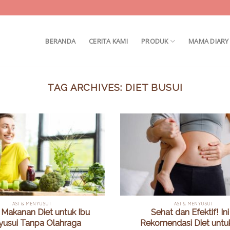
BERANDA
CERITA KAMI
PRODUK
MAMA DIARY
TAG ARCHIVES:
DIET BUSUI
ASI & MENYUSUI
ASI & MENYUSUI
s Makanan Diet untuk Ibu
Sehat dan Efektif! Ini
usui Tanpa Olahraga
Rekomendasi Diet untu