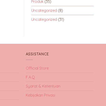
Produk
(35)
Uncategorized
(8)
Uncategorized
(31)
ASSISTANCE
Official Store
F.A.Q
Syarat & Ketentuan
Kebijakan Privasi