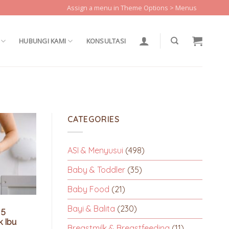
Assign a menu in Theme Options > Menus
HUBUNGI KAMI
KONSULTASI
CATEGORIES
ASI & Menyusui
(498)
Baby & Toddler
(35)
Baby Food
(21)
Bayi & Balita
(230)
 5
k Ibu
Breastmilk & Breastfeeding
(11)