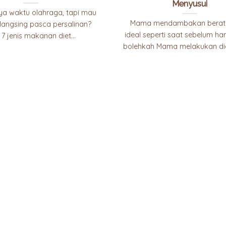
Menyusui
a waktu olahraga, tapi mau
Mama mendambakan berat
langsing pasca persalinan?
ideal seperti saat sebelum ham
7 jenis makanan diet...
bolehkah Mama melakukan diet